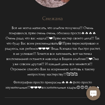
Снежана
Всё не могла написать, что альбом получила!!! Очень
понравился, прям очень очень, обложка просто🔥🔥🔥🔥
Очень рада, что вас нашла!!!❤️Прям мастер своего дела!!! Так
что буду Вас всем рекомендовать😁!Прям пересматриваю и
радуюсь, как ребенок❤️❤️❤️! Ведь Ксюшка так быстро растет,
я не успеваю!!! Хочется все запомнить, вот частичка
воспоминаний останется навсегда в Вашем альбоме!!!❤️Она
уже совсем другая!!! И каждый день все меняется!!!
Огромное спасибо Вам за искреннюю любовь к такому
непростому мастерству!!!🥰🥰🥰
Фотографии просто прекрасны🔥🔥🔥фото просто
изумительные!!!❤️❤️❤️восхитительные кадры😍😍😍🔥🔥🔥