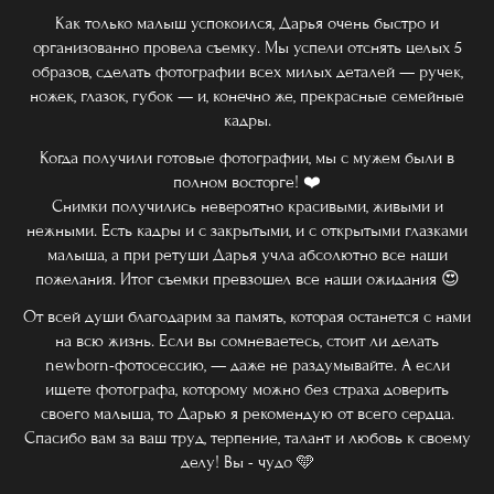
Как только малыш успокоился, Дарья очень быстро и
организованно провела съемку. Мы успели отснять целых 5
образов, сделать фотографии всех милых деталей — ручек,
ножек, глазок, губок — и, конечно же, прекрасные семейные
кадры.
Когда получили готовые фотографии, мы с мужем были в
полном восторге! ❤️
Снимки получились невероятно красивыми, живыми и
нежными. Есть кадры и с закрытыми, и с открытыми глазками
малыша, а при ретуши Дарья учла абсолютно все наши
пожелания. Итог съемки превзошел все наши ожидания 😍
От всей души благодарим за память, которая останется с нами
на всю жизнь. Если вы сомневаетесь, стоит ли делать
newborn-фотосессию, — даже не раздумывайте. А если
ищете фотографа, которому можно без страха доверить
своего малыша, то Дарью я рекомендую от всего сердца.
Спасибо вам за ваш труд, терпение, талант и любовь к своему
делу! Вы - чудо 🩵